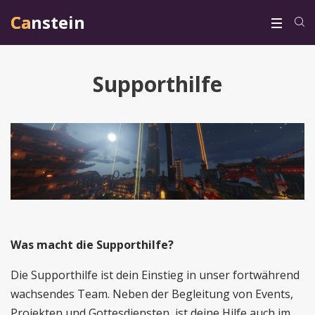
Canstein
Canstein
Supporthilfe
Was macht die Supporthilfe?
Die Supporthilfe ist dein Einstieg in unser fortwährend
wachsendes Team. Neben der Begleitung von Events,
Projekten und Gottesdiensten, ist deine Hilfe auch im